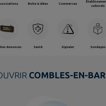
Établisseme
ssociations
Boîte à idées
Commerces
culturels
ites Annonces
Santé
Signaler
Sondages
OUVRIR
COMBLES-EN-BAR