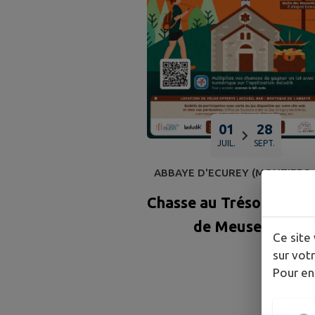
01
28
JUIL.
SEPT.
ABBAYE D'ECUREY (MONTIERS-
SAULX)
Chasse au Trésor des P
de Meuse 2026
Ce site 
sur votr
Pour en