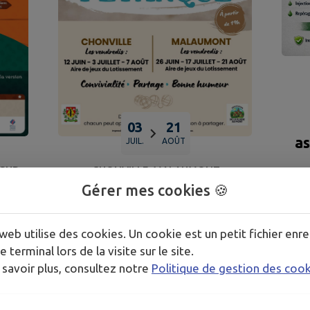
03
21
as
JUIL.
AOÛT
SUR-
CHONVILLE-MALAUMONT
Gérer mes cookies 🍪
ortes
Soirée Pétanques
web utilise des cookies. Un cookie est un petit fichier enre
e terminal lors de la visite sur le site.
 savoir plus, consultez notre
Politique de gestion des coo
TOUS LES ÉVÉNEMENTS