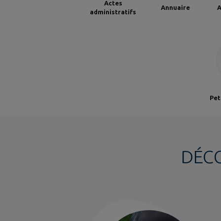
Actes
Annuaire
A
administratifs
Pet
DÉC