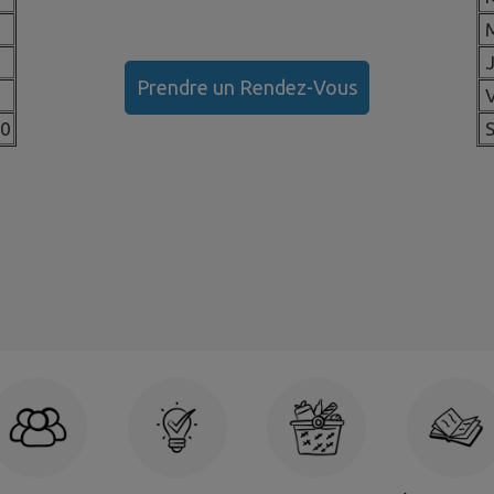
M
J
Prendre un Rendez-Vous
V
30
S