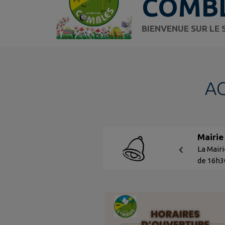
COMBL
BIENVENUE SUR LE 
A
Mairie
La Mairi
de 16h30
mairie@c