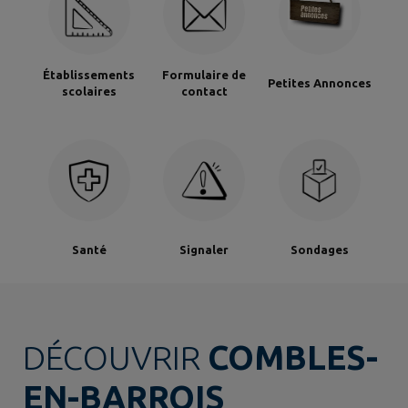
Établissements
Formulaire de
Petites Annonces
scolaires
contact
Santé
Signaler
Sondages
DÉCOUVRIR
COMBLES-
EN-BARROIS