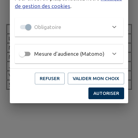
de gestion des cookies
.
Permanences des élus
Obligatoire
Jour
Ouverture
Fermeture
Elus
Lundi
09h30
11h00
-
Mardi
17h00
18h30
-
Mesure d'audience (Matomo)
Mercredi
-
-
Jeudi
09h30
11h00
-
Vendredi
17h00
18h30
-
REFUSER
VALIDER MON CHOIX
Samedi
-
-
-
AUTORISER