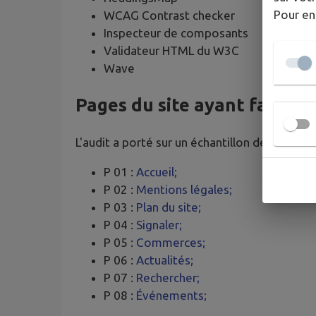
Pour en
WCAG Contrast checker
Inspecteur de composants
Validateur HTML du W3C
Wave
Pages du site ayant fait l’o
L'audit a porté sur un échantillon de 8 pages.
P 01 :
Accueil;
P 02 :
Mentions légales;
P 03 :
Plan du site;
P 04 :
Signaler;
P 05 :
Commerces;
P 06 :
Actualités;
P 07 :
Rechercher;
P 08 :
Événements;