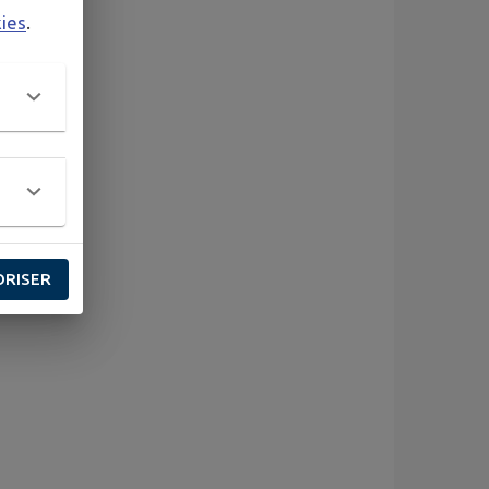
kies
.
ORISER