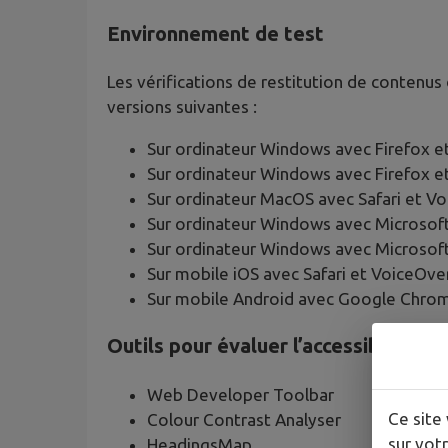
Environnement de test
Les vérifications de restitution de contenus
versions suivantes :
Sur ordinateur Windows avec Firefox 
Sur ordinateur Windows avec Firefox 
Sur ordinateur MacOS avec Safari et V
Sur ordinateur Windows avec Microsof
Sur ordinateur Windows avec Microsof
Sur mobile iOS avec Safari et VoiceOve
Sur mobile Android avec Google Chrom
Outils pour évaluer l’accessibilité
Web Developer Toolbar
Ce site 
Colour Contrast Analyser
sur votr
HeadingsMap