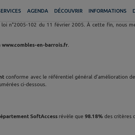
SERVICES
AGENDA
DÉCOUVRIR
INFORMATIONS
 rendre accessibles les sites internet, intranet, extranet 
 loi n°2005-102 du 11 février 2005. À cette fin, nous m
à
www.combles-en-barrois.fr
.
nt
conforme avec le référentiel général d’amélioration de 
umérées ci-dessous.
Département SoftAccess
révèle que
98.18%
des critères 