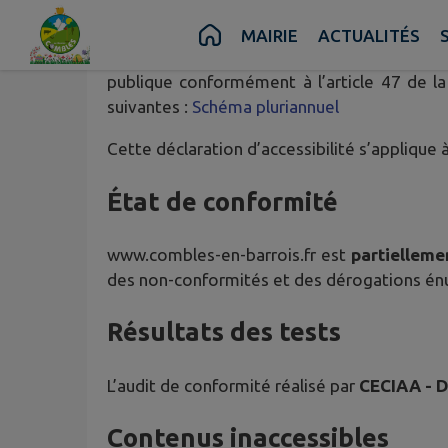
Contenu
Menu
Recherche
Pied de page
MAIRIE
ACTUALITÉS
IntraMuros
, éditeur de ce site, s’engage à
publique conformément à l’article 47 de la
suivantes :
Schéma pluriannuel
Cette déclaration d’accessibilité s’applique 
État de conformité
www.combles-en-barrois.fr
est
partielleme
des non-conformités et des dérogations én
Résultats des tests
L’audit de conformité réalisé par
CECIAA - 
Contenus inaccessibles