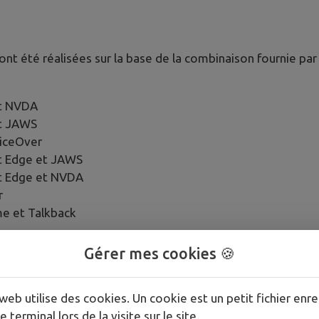
 ont été réalisées sur la base de la combinaison fournie pa
et NVDA
et JAWS
oiceOver
t Edge et JAWS
t Edge et NVDA
r
e et Talkback
Gérer mes cookies 🍪
web utilise des cookies. Un cookie est un petit fichier enre
e terminal lors de la visite sur le site.