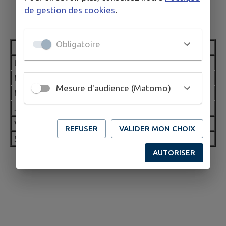
de gestion des cookies
.
Permanences des élus
Obligatoire
Jour
Ouverture
Fermeture
Elus
Lundi
09h30
11h00
-
Mardi
17h00
18h30
-
Mesure d'audience (Matomo)
Mercredi
-
-
Jeudi
09h30
11h00
-
Vendredi
17h00
18h30
-
REFUSER
VALIDER MON CHOIX
Samedi
-
-
-
AUTORISER