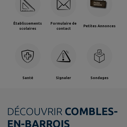
Établissements
Formulaire de
Petites Annonces
scolaires
contact
Santé
Signaler
Sondages
DÉCOUVRIR
COMBLES-
EN-BARROIS