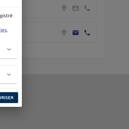
gistré
kies
.
ORISER