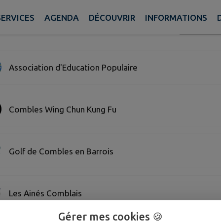
SERVICES
AGENDA
DÉCOUVRIR
INFORMATIONS
Recherche
iations trouvées.
Association d'Education Populaire
Combles Wing Chun Kung Fu
Golf de Combles en Barrois
Les Ainés Comblais
Gérer mes cookies 🍪