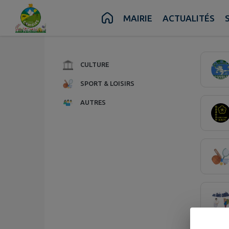
Contenu
Menu
Recherche
Pied de page
MAIRIE
ACTUALITÉS
6 assoc
CULTURE
SPORT & LOISIRS
AUTRES