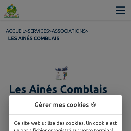
Contenu
Menu
Recherche
Pied de page
ACCUEIL
>
SERVICES
>
ASSOCIATIONS
>
LES AINÉS COMBLAIS
Les Ainés Comblais
Activités :
Gérer mes cookies 🍪
– Marche – Bibliothèque – Jeux de carte –
Ce site web utilise des cookies. Un cookie est
Pétanque – Repas – Sortie pêche – Sortie
un petit fichier enregistré sur votre terminal
spectacle