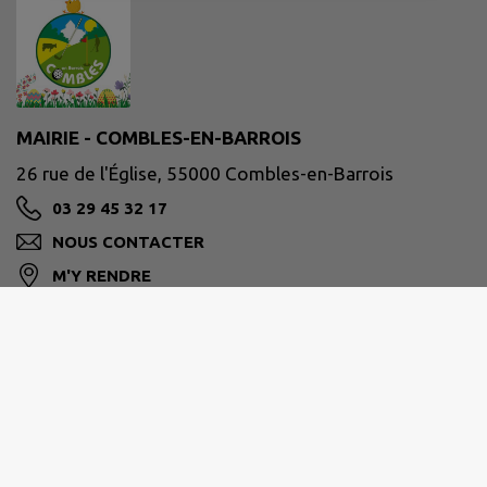
MAIRIE - COMBLES-EN-BARROIS
26 rue de l'Église, 55000 Combles-en-Barrois
03 29 45 32 17
NOUS CONTACTER
M'Y RENDRE
www.combles-en-barrois.fr/
Site réalisé par
IntraMuros SAS
|
Mentions légales
|
CGU
|
Politique de confidentialité