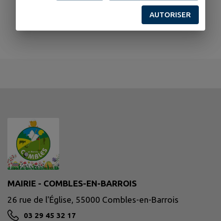
AUTORISER
MAIRIE - COMBLES-EN-BARROIS
26 rue de l'Église, 55000 Combles-en-Barrois
03 29 45 32 17