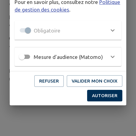
Pour en savoir plus, consultez notre
Politique
📢 Information importante
de gestion des cookies
.
Les horaires du secrétariat de mairie changent à
compter d’aujourd’hui.
Obligatoire
👉 Merci de bien vouloir en prendre connaissance
afin de faciliter vos démarches administratives.
Mesure d'audience (Matomo)
📅 Retrouvez les nouveaux horaires ci-dessous.
La municipalité de Combles-en-Barrois vous
remercie de votre compréhension.
REFUSER
VALIDER MON CHOIX
AUTORISER
Publié par La Mairie