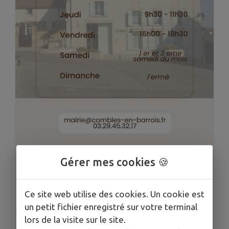
1
/
1
Gérer mes cookies 🍪
HORAIRES DE LA MAIRIE
Ce site web utilise des cookies. Un cookie est
un petit fichier enregistré sur votre terminal
Publié le mardi 16 juin 2026 - Combles-en-Barrois
lors de la visite sur le site.