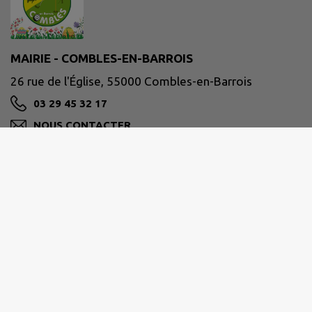
MAIRIE - COMBLES-EN-BARROIS
26 rue de l'Église, 55000 Combles-en-Barrois
03 29 45 32 17
NOUS CONTACTER
M'Y RENDRE
www.combles-en-barrois.fr/
Site réalisé par
IntraMuros SAS
|
Mentions légales
|
CGU
|
Politique de confidentialité
|
Accessibilité : partiellement conforme
|
Gérer mes cookies
|
Rechercher
|
Plan du site