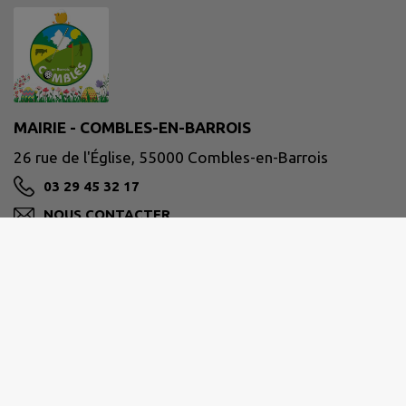
MAIRIE - COMBLES-EN-BARROIS
26 rue de l'Église, 55000 Combles-en-Barrois
03 29 45 32 17
NOUS CONTACTER
M'Y RENDRE
www.combles-en-barrois.fr/
Site réalisé par
IntraMuros SAS
|
Mentions légales
|
CGU
|
Politique de confidentialité