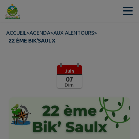
Contenu
Menu
Recherche
Pied de page
ACCUEIL
>
AGENDA
>
AUX ALENTOURS
>
22 ÉME BIK'SAULX
Juin
07
Dim.