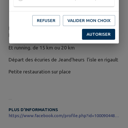
ORGANISÉ PAR
Sports et Découverte à Jeand'Heurs
REFUSER
VALIDER MON CHOIX
Randonnée VTT De 20 km , 35 km, 45 km et pour
AUTORISER
les plus sportifs 55 km.
Et running. de 15 km ou 20 km
Départ des écuries de Jeand'heurs l'isle en rigault
Petite restauration sur place
PLUS D'INFORMATIONS
https://www.facebook.com/profile.php?id=100090448129943