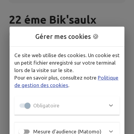
22 éme Bik'saulx
L'Isle-en-Rigault
Gérer mes cookies 🍪
INFORMATIONS PRATIQUES
Ce site web utilise des cookies. Un cookie est
un petit fichier enregistré sur votre terminal
LIEU
lors de la visite sur le site.
Place de la République
Pour en savoir plus, consultez notre
Politique
DATE
de gestion des cookies
.
Le dim. 7 juin
HORAIRES
Départ libre De 08h00 à 09h15 pour les Vététistes.
Obligatoire
Et des parts groupés à 09h00. Pour le running
TARIFS
Tarif unique de 8€ Gratuit pour les moins de 12 ans.
Mesure d'audience (Matomo)