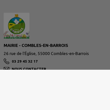
MAIRIE - COMBLES-EN-BARROIS
26 rue de l'Église, 55000 Combles-en-Barrois
03 29 45 32 17
NOUS CONTACTER
M'Y RENDRE
www.combles-en-barrois.fr/