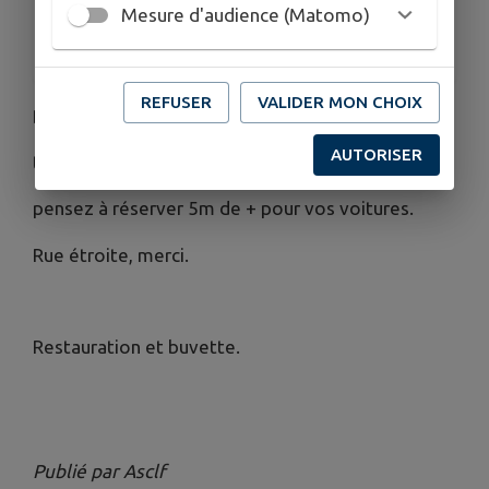
Mesure d'audience (Matomo)
ORGANISÉ PAR
ASCLF
REFUSER
VALIDER MON CHOIX
Brocante à entrée gratuite
AUTORISER
tarif exposants 5€ les 5m
pensez à réserver 5m de + pour vos voitures.
Rue étroite, merci.
Restauration et buvette.
Publié par Asclf