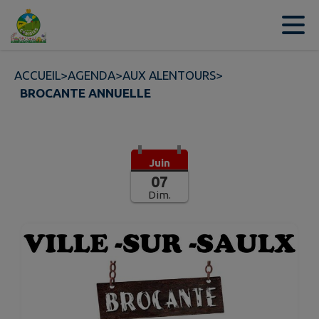
Contenu
Menu
Recherche
Pied de page
ACCUEIL
>
AGENDA
>
AUX ALENTOURS
>
BROCANTE ANNUELLE
Juin
07
Dim.