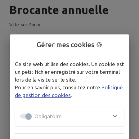
Brocante annuelle
Ville-sur-Saulx
Gérer mes cookies 🍪
INFORMATIONS PRATIQUES
LIEU
Ce site web utilise des cookies. Un cookie est
Brocante annuelle
un petit fichier enregistré sur votre terminal
DATE
lors de la visite sur le site.
Le dim. 7 juin
Pour en savoir plus, consultez notre
Politique
HORAIRES
de gestion des cookies
.
De 06h00 à 18h00
TARIFS
Entrée gratuite
Obligatoire
Exposants 5€ les 5m
Réservez 5m de + pour vos voitures.
Merci