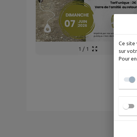
Ce site 
1
/
1
sur votr
Pour en