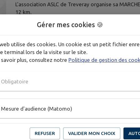
L'association ASLC de Treveray organise sa MARCHE l
12 km.
Gérer mes cookies 🍪
Départ entre 8h30 et 10h rue du moulin (aire de jeux
Ravitaillement fourni avant le départ.
web utilise des cookies. Un cookie est un petit fichier enre
Verre de l'amitié au retour.
e terminal lors de la visite sur le site.
 savoir plus, consultez notre
Politique de gestion des coo
Tarif unique : 2€.
Obligatoire
Publié par ASLC
Mesure d'audience (Matomo)
REFUSER
VALIDER MON CHOIX
AUT