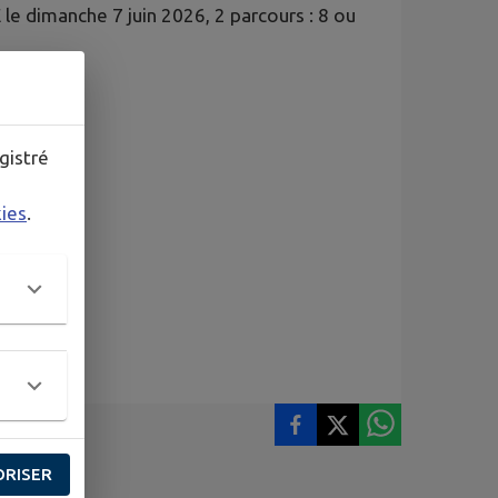
e dimanche 7 juin 2026, 2 parcours : 8 ou
).
gistré
kies
.
ORISER