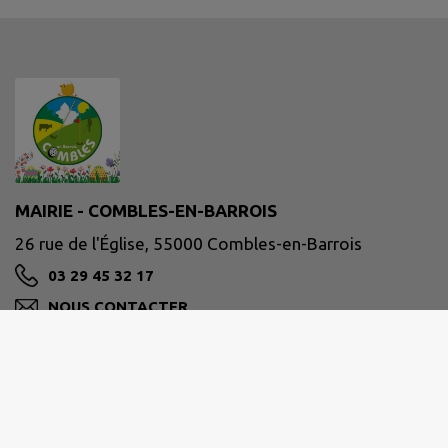
MAIRIE - COMBLES-EN-BARROIS
26 rue de l'Église, 55000 Combles-en-Barrois
03 29 45 32 17
NOUS CONTACTER
M'Y RENDRE
www.combles-en-barrois.fr/