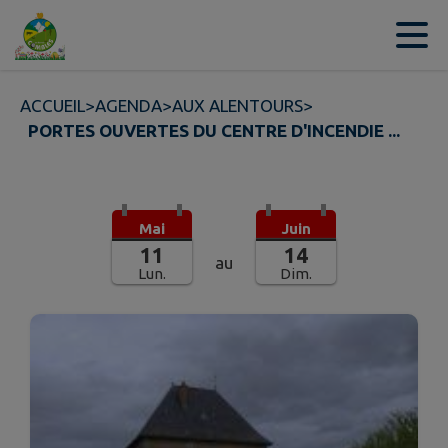
Contenu
Menu
Recherche
Pied de page
ACCUEIL
>
AGENDA
>
AUX ALENTOURS
>
PORTES OUVERTES DU CENTRE D'INCENDIE ...
Mai
Juin
11
14
au
Lun.
Dim.