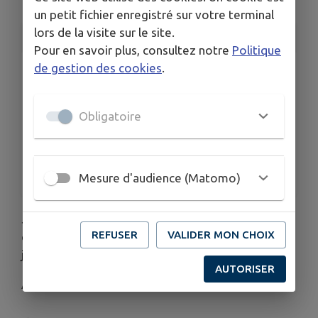
un petit fichier enregistré sur votre terminal
lors de la visite sur le site.
INFORMATIONS PRATIQUES
Pour en savoir plus, consultez notre
Politique
de gestion des cookies
.
LIEU
Portes ouvertes du Centre d'Incendie et de secours
de Vanault les Dames
Obligatoire
DATES
Du lun. 11 mai au dim. 14 juin
HORAIRES
À 09h00
Mesure d'audience (Matomo)
Journées portes ouvertes du Centre d'Incendie et
REFUSER
VALIDER MON CHOIX
de secours de Vanault-les-Dames le samedi 13
juin 2026 de 10 h à 17 h.
AUTORISER
Affiche jointe.