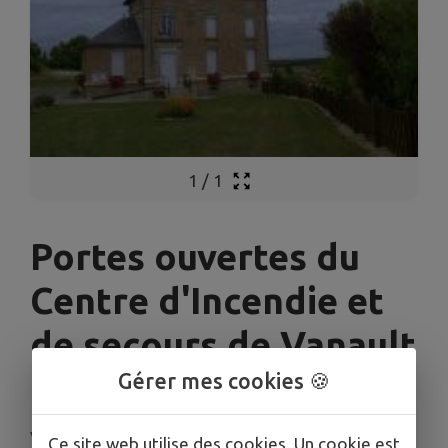
1
/
1
Portes ouvertes du
Centre d'Incendie et
de secours de Vanault
les Dames
Gérer mes cookies 🍪
Vavray-le-Grand
Ce site web utilise des cookies. Un cookie est