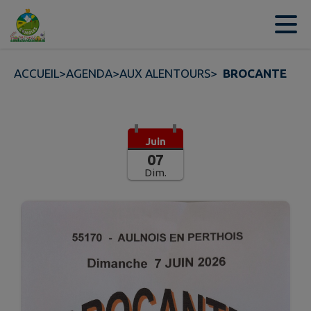
Contenu
Menu
Recherche
Pied de page
ACCUEIL
>
AGENDA
>
AUX ALENTOURS
>
BROCANTE
Juin
07
Dim.