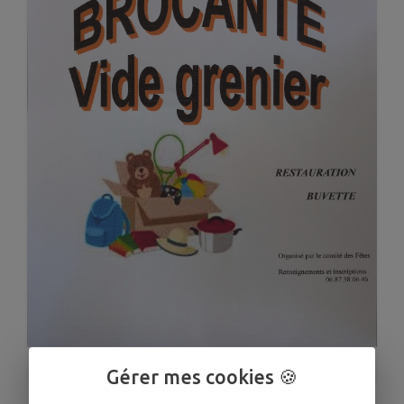
1
/
1
Gérer mes cookies 🍪