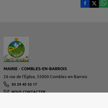
MAIRIE - COMBLES-EN-BARROIS
26 rue de l'Église, 55000 Combles-en-Barrois
03 29 45 32 17
NOUS CONTACTER
M'Y RENDRE
www.combles-en-barrois.fr/