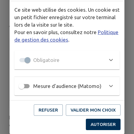
Brocante
Ce site web utilise des cookies. Un cookie est
un petit fichier enregistré sur votre terminal
lors de la visite sur le site.
Aulnois-en-Perthois
Pour en savoir plus, consultez notre
Politique
de gestion des cookies
.
INFORMATIONS PRATIQUES
LIEU
Obligatoire
Aulnois-en-Perthois
DATE
Le dim. 7 juin
Mesure d'audience (Matomo)
ORGANISÉ PAR
Comité des fêtes
REFUSER
VALIDER MON CHOIX
Le comité des fêtes d'Aulnois en Perthois
AUTORISER
organise une brocante le dimanche 7 juin.