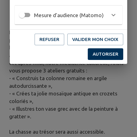
TARIFS
GRATUIT
Mesure d'audience (Matomo)
Le 15 juillet prochain, nous vous invitons à venir
REFUSER
VALIDER MON CHOIX
passer votre après-midi, de 14h à 18h30 à
l'Abbaye d'Ecurey pour participer à des ateliers
AUTORISER
autour des arts de l'antiquité. Au programme de
cet après-midi, notre médiatrice culturelle, Anaïs
vous propose 3 ateliers gratuits :
- « Construis ta colonne romaine en argile
autodurcissante »,
- « Crées ta jolie mosaïque antique en crozets
coloriés »,
- « Illustres ton vase grec avec de la peinture à
gratter ».
La chasse au trésor sera aussi accessible.