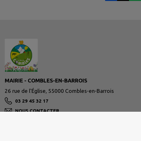
MAIRIE - COMBLES-EN-BARROIS
26 rue de l'Église, 55000 Combles-en-Barrois
03 29 45 32 17
NOUS CONTACTER
M'Y RENDRE
www.combles-en-barrois.fr/