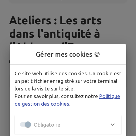
Ateliers : Les arts
dans l'antiquité à
l'Abbaye d'Ecurey
Gérer mes cookies 🍪
Montiers-sur-Saulx
Ce site web utilise des cookies. Un cookie est
INFORMATIONS PRATIQUES
un petit fichier enregistré sur votre terminal
lors de la visite sur le site.
LIEU
Pour en savoir plus, consultez notre
Politique
1 Rue de l’Abbaye 55290 Montiers-sur-Saulx
de gestion des cookies
.
DATE
Le mer. 15 juil.
Obligatoire
HORAIRES
14h-18H30