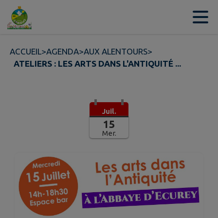
Contenu
Menu
Recherche
Pied de page
ACCUEIL
>
AGENDA
>
AUX ALENTOURS
>
ATELIERS : LES ARTS DANS L'ANTIQUITÉ ...
Juil.
15
Mer.