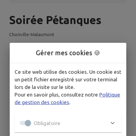
Soirée Pétanques
Chonville-Malaumont
Gérer mes cookies 🍪
INFORMATIONS PRATIQUES
LIEU
Ce site web utilise des cookies. Un cookie est
Chonville-Malaumont
un petit fichier enregistré sur votre terminal
DATES
lors de la visite sur le site.
Du ven. 3 juil. au ven. 21 août
Pour en savoir plus, consultez notre
Politique
HORAIRES
de gestion des cookies
.
De 19h00 à 23h15
Obligatoire
🎯 Que vous soyez joueur confirmé, débutant ou
simplement venu passer un bon moment, ces