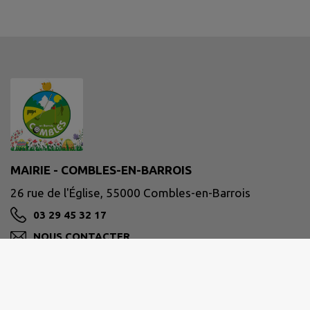
MAIRIE - COMBLES-EN-BARROIS
26 rue de l'Église, 55000 Combles-en-Barrois
03 29 45 32 17
NOUS CONTACTER
M'Y RENDRE
www.combles-en-barrois.fr/