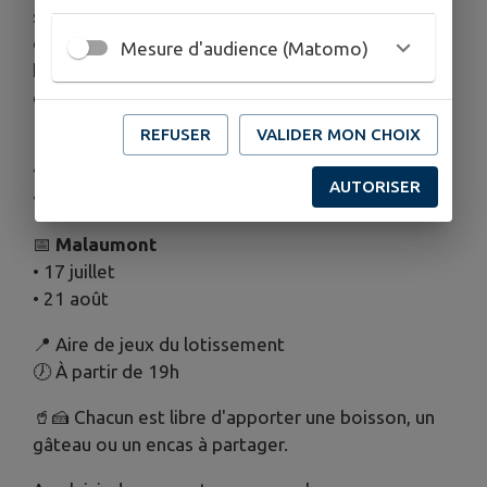
soirées sont l'occasion de se retrouver,
d'échanger et de renforcer les liens entre
Mesure d'audience (Matomo)
habitants dans une ambiance chaleureuse et
détendue. 🤝😊
REFUSER
VALIDER MON CHOIX
📅
Chonville
• 3 juillet
AUTORISER
• 7 août
📅
Malaumont
• 17 juillet
• 21 août
📍 Aire de jeux du lotissement
🕖 À partir de 19h
🥤🍰 Chacun est libre d'apporter une boisson, un
gâteau ou un encas à partager.