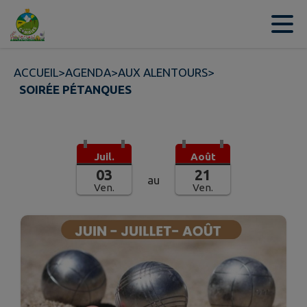
Contenu
Menu
Recherche
Pied de page
ACCUEIL
>
AGENDA
>
AUX ALENTOURS
>
SOIRÉE PÉTANQUES
Juil.
Août
03
21
au
Ven.
Ven.