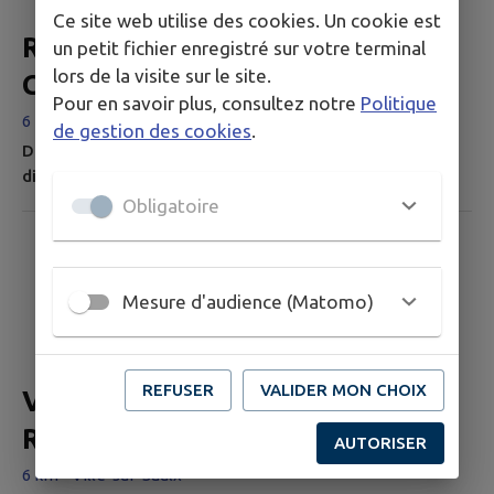
Ce site web utilise des cookies. Un cookie est
Randonnée pédestre des
un petit fichier enregistré sur votre terminal
lors de la visite sur le site.
Châteaux - Ville-sur-Saulx
Pour en savoir plus, consultez notre
Politique
6 km - Ville-sur-Saulx
de gestion des cookies
.
Découvrez le sud meusien, ses espaces naturels, la
diversité de sa faune et de sa flore, sans oublier son
patrimoine remarquable à travers nos circuits de
Obligatoire
randonnée intercommunaux. Tous nos circuits sont
disponibles sur Cirkwi (application et site web), cliquez
sur le lien ci-dessous pour accéder au circuit : carte,
Mesure d'audience (Matomo)
présentation, points d´intérêt, etc. Et laissez-vous guider
par le GPS de...
REFUSER
VALIDER MON CHOIX
VISITE VIRTUELLE / Village
Renaissance (Ville-sur-Saulx)
AUTORISER
6 km - Ville-sur-Saulx