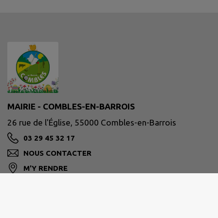
MAIRIE - COMBLES-EN-BARROIS
26 rue de l'Église, 55000 Combles-en-Barrois
03 29 45 32 17
NOUS CONTACTER
M'Y RENDRE
www.combles-en-barrois.fr/