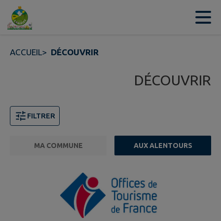
Contenu
Menu
Recherche
Pied de page
ACCUEIL
>
DÉCOUVRIR
DÉCOUVRIR
FILTRER
MA COMMUNE
AUX ALENTOURS
FILTRE ACTIF
Page 1. 10 points d'intérêts sur 114 affichés sur cette 