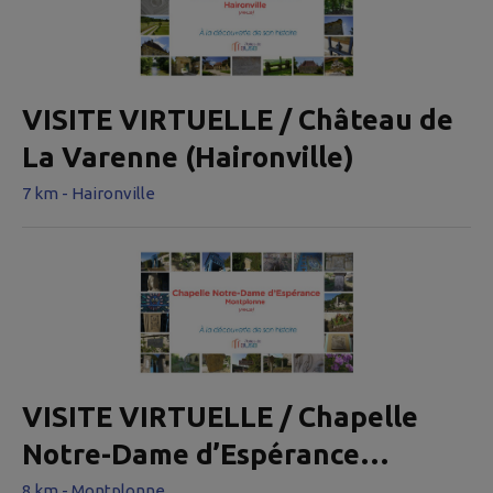
VISITE VIRTUELLE / Château de
La Varenne (Haironville)
7 km - Haironville
VISITE VIRTUELLE / Chapelle
Notre-Dame d’Espérance
(Montplonne)
8 km - Montplonne