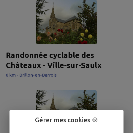
Randonnée cyclable des
Châteaux - Ville-sur-Saulx
6 km - Brillon-en-Barrois
Gérer mes cookies 🍪