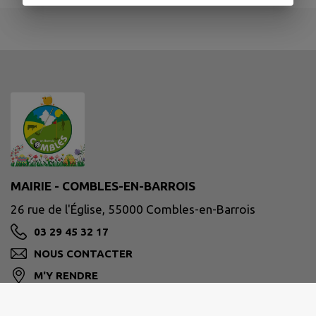
MAIRIE - COMBLES-EN-BARROIS
26 rue de l'Église, 55000 Combles-en-Barrois
03 29 45 32 17
NOUS CONTACTER
M'Y RENDRE
www.combles-en-barrois.fr/