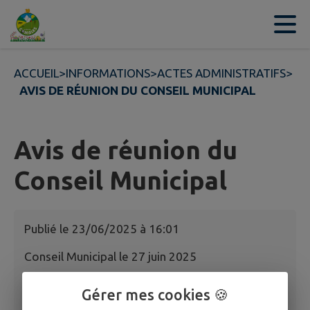
Contenu
Menu
Recherche
Pied de page
ACCUEIL
>
INFORMATIONS
>
ACTES ADMINISTRATIFS
>
AVIS DE RÉUNION DU CONSEIL MUNICIPAL
Avis de réunion du
Conseil Municipal
Publié le
23/06/2025 à 16:01
Conseil Municipal le 27 juin 2025
20250627 avis de réunion
Gérer mes cookies 🍪