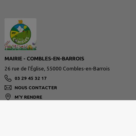
MAIRIE - COMBLES-EN-BARROIS
26 rue de l'Église, 55000 Combles-en-Barrois
03 29 45 32 17
NOUS CONTACTER
M'Y RENDRE
www.combles-en-barrois.fr/