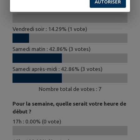
AUTORISER
Mardi soir
:
0.00
% (
0
vote)
Vendredi soir
:
14.29
% (
1
vote)
Samedi matin
:
42.86
% (
3
votes)
Samedi après-midi
:
42.86
% (
3
votes)
Nombre total de votes :
7
Pour la semaine, quelle serait votre heure de
début ?
17h
:
0.00
% (
0
vote)