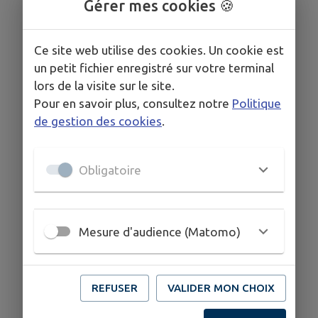
Gérer mes cookies 🍪
Nombre total de votes :
7
Ce site web utilise des cookies. Un cookie est
Quelle serait votre créneau préféré pour cet
un petit fichier enregistré sur votre terminal
atelier ?
lors de la visite sur le site.
Mardi soir
:
28.57
% (
2
votes)
Pour en savoir plus, consultez notre
Politique
de gestion des cookies
.
Vendredi soir
:
42.86
% (
3
votes)
Obligatoire
Samedi matin
:
0.00
% (
0
vote)
Mesure d'audience (Matomo)
Samedi après-midi
:
28.57
% (
2
votes)
Nombre total de votes :
7
REFUSER
VALIDER MON CHOIX
Quelle serait votre second créneau favori ?