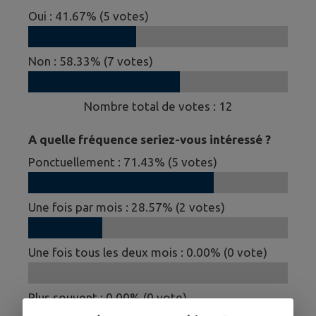
Oui
:
41.67
% (
5
votes)
Non
:
58.33
% (
7
votes)
Nombre total de votes :
12
A quelle fréquence seriez-vous intéressé ?
Ponctuellement
:
71.43
% (
5
votes)
Une fois par mois
:
28.57
% (
2
votes)
Une fois tous les deux mois
:
0.00
% (
0
vote)
Plus souvent
:
0.00
% (
0
vote)