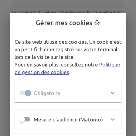
Ce champ est obligatoire. Votre message doit faire entre 10 et
10000 caractères.
Gérer mes cookies 🍪
Votre adresse mail (facultatif)
Ce site web utilise des cookies. Un cookie est
Exemple d'adresse mail valide: nom@exemple.org
un petit fichier enregistré sur votre terminal
Les données saisies dans ce formulaire seront
lors de la visite sur le site.
transmises à la collectivité en charge du traitement
Pour en savoir plus, consultez notre
Politique
de votre message. Pour en savoir plus sur la gestion
de gestion des cookies
.
de vos données personnelles et pour excercer vos
droits, vous pouvez consulter notre
politique de
confidentialité.
Obligatoire
ENVOYER
Mesure d'audience (Matomo)