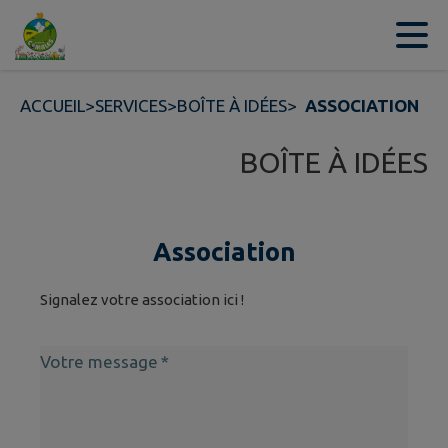
Contenu
Menu
Recherche
Pied de page
ACCUEIL
>
SERVICES
>
BOÎTE À IDÉES
>
ASSOCIATION
BOÎTE À IDÉES
Association
Signalez votre association ici !
Votre message
*