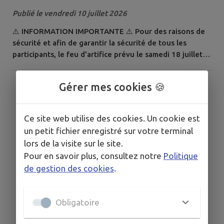
et du feu d'artifice
Publié le vendredi 10 juillet 2026
⚠️ INFORMATION IMPORTANTE ⚠️ Pour des raisons de
sécurité et afin de garantir la sécurité de tous les
participants, le feu d'artifice prévu le samedi 18 juillet
2026 est reporté au samedi 3 octobre 2026. Cette
décision a été prise par mesure de précaution et dans
Gérer mes cookies 🍪
l'intérêt de chacun. Nous vous remercions de votre
compréhension et espérons vous retrouver nombreux
le 3 octobre pour partager...
Ce site web utilise des cookies. Un cookie est
un petit fichier enregistré sur votre terminal
lors de la visite sur le site.
Pour en savoir plus, consultez notre
Politique
de gestion des cookies
.
Obligatoire