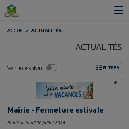
Contenu
Menu
Recherche
Pied de page
ACCUEIL
>
ACTUALITÉS
ACTUALITÉS
Voir les archives
FILTRER
4 actualités trouvées. Filtre sélectionné : Alertes.
Mairie - Fermeture estivale
Publié le lundi 20 juillet 2026