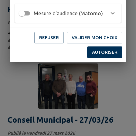
Horaires de la mairie
Mesure d'audience (Matomo)
Publié le mardi 16 juin 2026
📢 Information importante Les horaires du secrétariat
REFUSER
VALIDER MON CHOIX
de mairie changent à compter d’aujourd’hui. 👉 Merci
de bien vouloir en prendre connaissance afin de
AUTORISER
faciliter vos démarches administratives. 📅 Retrouvez
les nouveaux horaires ci-dessous. La municipalité de
Combles-en-Barrois vous remercie de votre
compréhension.
Conseil Municipal - 27/03/26
Publié le vendredi 27 mars 2026