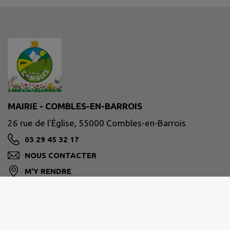
MAIRIE - COMBLES-EN-BARROIS
26 rue de l'Église, 55000 Combles-en-Barrois
03 29 45 32 17
NOUS CONTACTER
M'Y RENDRE
www.combles-en-barrois.fr/