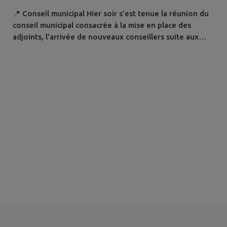
📍 Conseil municipal Hier soir s’est tenue la réunion du
conseil municipal consacrée à la mise en place des
adjoints, l'arrivée de nouveaux conseillers suite aux
différentes démissions, ainsi qu’à la composition de nos
différentes commissions. Nous vous présentons la
nouvelle équipe municipale autour de notre Maire, M.
Humbert Benoît : ➡️ 1ère adjointe : Brigitte Thomas ➡️
2ème adjoint : Alain...